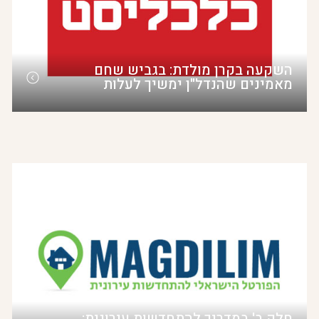
השקעה בקרן מולדת: בגביש שחם
מאמינים שהנדל"ן ימשיך לעלות
חלק ב' במדריך להתחדשות עירונית: